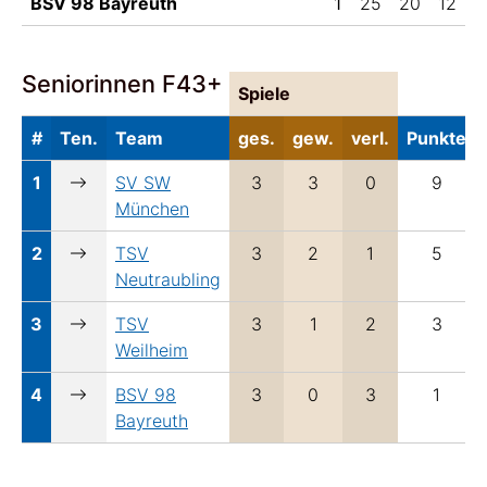
BSV 98 Bayreuth
1
25
20
12
Seniorinnen F43+
Spiele
#
Ten.
Team
ges.
gew.
verl.
Punkte
1
SV SW
3
3
0
9
München
2
TSV
3
2
1
5
Neutraubling
3
TSV
3
1
2
3
Weilheim
4
BSV 98
3
0
3
1
Bayreuth