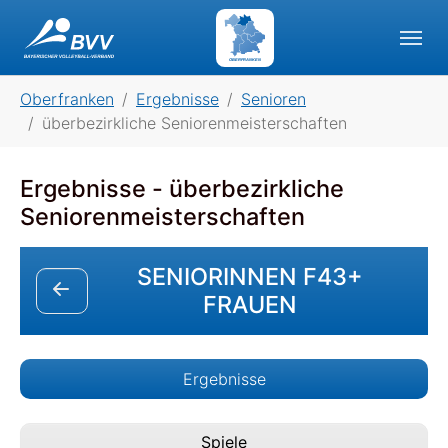
Skip to main navigation
Skip to main content
Skip to page footer
OBERFRANKEN
You are here:
Oberfranken
Ergebnisse
Senioren
überbezirkliche Seniorenmeisterschaften
Ergebnisse - überbezirkliche
Seniorenmeisterschaften
SENIORINNEN F43+
FRAUEN
Ergebnisse
Spiele