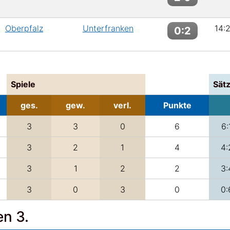
Oberpfalz
Unterfranken
14:
0:2
Spiele
Sät
ges.
gew.
verl.
Punkte
3
3
0
6
6:
3
2
1
4
4:
3
1
2
2
3:
3
0
3
0
0:
n 3.