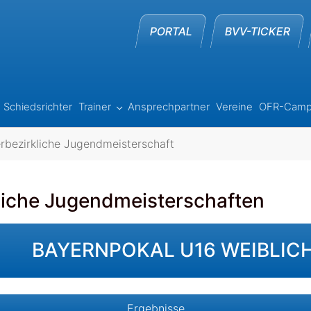
PORTAL
BVV-TICKER
Schiedsrichter
Trainer
Ansprechpartner
Vereine
OFR-Cam
Ergebnisse"
Submenu for "Trainer"
rbezirkliche Jugendmeisterschaft
liche Jugendmeisterschaften
BAYERNPOKAL U16 WEIBLIC
Ergebnisse