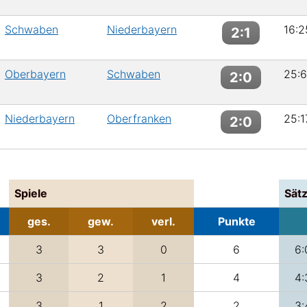
Schwaben
Niederbayern
16:2
2:1
Oberbayern
Schwaben
25:6
2:0
Niederbayern
Oberfranken
25:1
2:0
Spiele
Sät
ges.
gew.
verl.
Punkte
3
3
0
6
6:
3
2
1
4
4:
3
1
2
2
3: