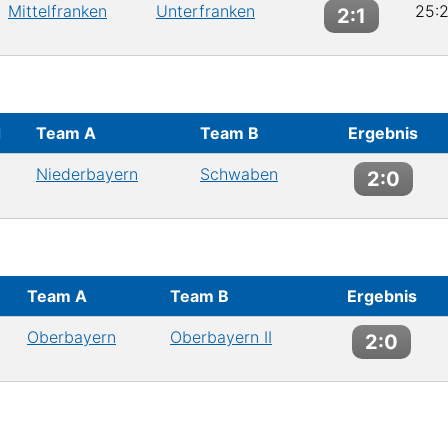
Mittelfranken
Unterfranken
25:2
2:1
d
Team A
Team B
Ergebnis
Niederbayern
Schwaben
2:0
Team A
Team B
Ergebnis
Oberbayern
Oberbayern II
2:0