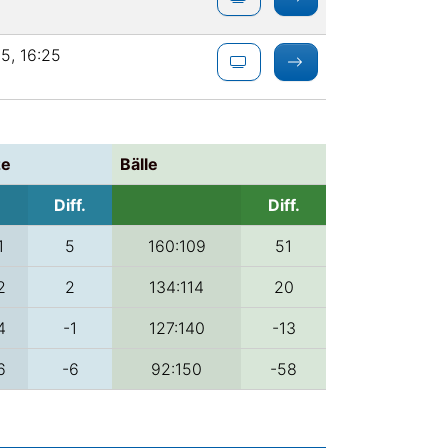
25, 16:25
ze
Bälle
Diff.
Diff.
1
5
160:109
51
2
2
134:114
20
4
-1
127:140
-13
6
-6
92:150
-58