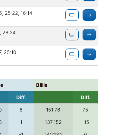
5, 25:22, 16:14
, 26:24
7, 25:10
ze
Bälle
Diff.
Diff.
0
6
151:76
75
3
1
137:152
-15
4
-1
140:134
6