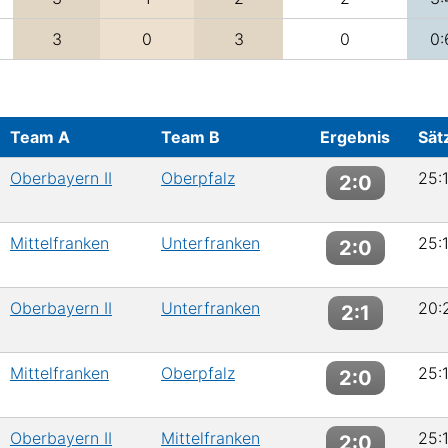
3
0
3
0
0:
Team A
Team B
Ergebnis
Sät
Oberbayern II
Oberpfalz
25:1
2:0
Mittelfranken
Unterfranken
25:1
2:0
Oberbayern II
Unterfranken
20:2
2:1
Mittelfranken
Oberpfalz
25:1
2:0
Oberbayern II
Mittelfranken
25:1
2:0