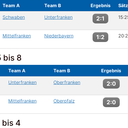
Team A
Team B
Ergebnis
Sät
Schwaben
Unterfranken
15:2
2:1
Mittelfranken
Niederbayern
20:2
1:2
5 bis 8
Team A
Team B
Ergebnis
Unterfranken
Oberfranken
2:0
Mittelfranken
Oberpfalz
2:0
 bis 4