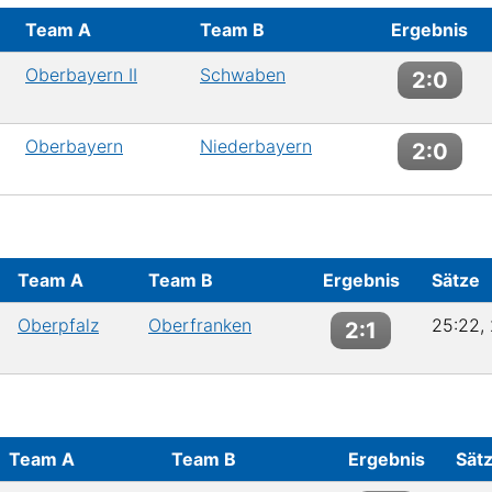
Team A
Team B
Ergebnis
Oberbayern II
Schwaben
2:0
Oberbayern
Niederbayern
2:0
Team A
Team B
Ergebnis
Sätze
Oberpfalz
Oberfranken
25:22, 
2:1
Team A
Team B
Ergebnis
Sät