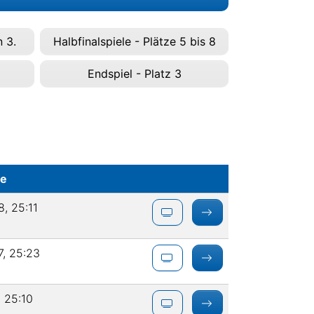
 3.
Halbfinalspiele - Plätze 5 bis 8
Endspiel - Platz 3
ze
8, 25:11
7, 25:23
, 25:10